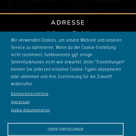
ADRESSE
Keller vom Block H
Wir verwenden Cookies, um unsere Website und unseren
Max-Planck-Ring 2
Service zu optimieren. Wenn du der Cookie-Erstellung
98693 Ilmenau
nicht zustimmst, funktionieren ggf. einige
SOCIALS
Seitenfunktionen nicht wie erwartet. Unter "Einstellungen"
können Sie jederzeit einzelne Cookie-Typen akzeptieren
oder ablehnen und Ihre Zustimmung für die Zukunft
widerrufen.
Datenschutzrichtlinie
ÖFFNUNGSZEITEN
Impressum
Do - ab 21:00
Cookie-Dokumentation
Sa - ab 22:00
Mo - Clubversammlung ab 20:30
COOKIE-EINSTELLUNGEN
UNSERE FREUNDE AUS DEM ILSC