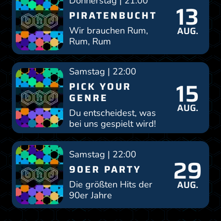
Donnerstag | 21:00
13
PIRATENBUCHT
AUG.
Wir brauchen Rum,
Rum, Rum
Samstag | 22:00
15
PICK YOUR
GENRE
AUG.
Du entscheidest, was
bei uns gespielt wird!
Samstag | 22:00
29
90ER PARTY
AUG.
Die größten Hits der
90er Jahre