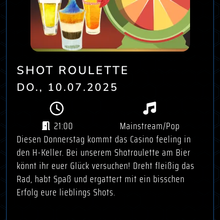
SHOT ROULETTE
DO., 10.07.2025
21:00
Mainstream/Pop
Diesen Donnerstag kommt das Casino feeling in
den H-Keller. Bei unserem Shotroulette am Bier
könnt ihr euer Glück versuchen! Dreht fleißig das
Rad, habt Spaß und ergattert mit ein bisschen
Erfolg eure lieblings Shots.