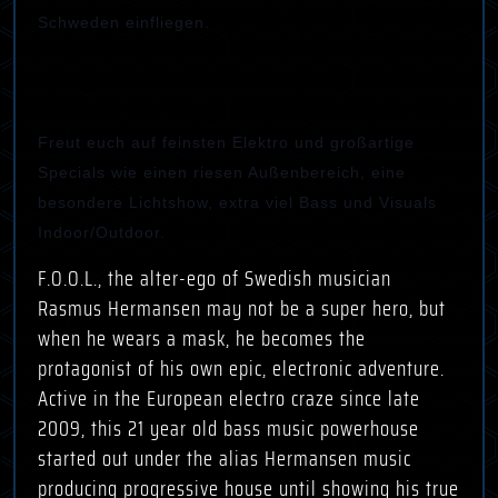
Schweden einfliegen.
Freut euch auf feinsten Elektro und großartige
Specials wie einen riesen Außenbereich, eine
besondere Lichtshow, extra viel Bass und Visuals
Indoor/Outdoor
.
F.O.O.L., the alter-ego of Swedish musician
Rasmus Hermansen may not be a super hero, but
when he wears a mask, he becomes the
protagonist of his own epic, electronic adventure.
Active in the European electro craze since late
2009, this 21 year old bass music powerhouse
started out under the alias Hermansen music
producing progressive house until showing his true