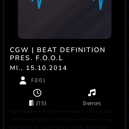
CGW | BEAT DEFINITION
PRES. F.O.O.L
MI., 15.10.2014
F.O.O.L
21:53
Diverses
Nach Haezer und GTronic setzten wir dieses Jahr
zur Geburtstags Beat Definition noch einen drauf
und lassen für euch F.O.O.L MUSIC direkt aus