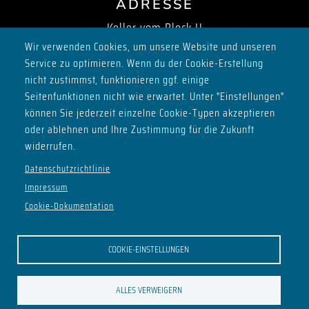
ADRESSE
Keller vom Block H
Max-Planck-Ring 2
Wir verwenden Cookies, um unsere Website und unseren
Service zu optimieren. Wenn du der Cookie-Erstellung
98693 Ilmenau
nicht zustimmst, funktionieren ggf. einige
SOCIALS
Seitenfunktionen nicht wie erwartet. Unter "Einstellungen"
können Sie jederzeit einzelne Cookie-Typen akzeptieren
oder ablehnen und Ihre Zustimmung für die Zukunft
widerrufen.
ÖFFNUNGSZEITEN
Datenschutzrichtlinie
Impressum
Do - ab 21:00
Cookie-Dokumentation
Sa - ab 22:00
Mo - Clubversammlung ab 20:30
COOKIE-EINSTELLUNGEN
UNSERE FREUNDE AUS DEM ILSC
ALLES VERWEIGERN