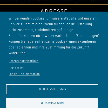
ADRESSE
Wir verwenden Cookies, um unsere Website und unseren
Keller vom Block H
Service zu optimieren. Wenn du der Cookie-Erstellung
Max-Planck-Ring 2
nicht zustimmst, funktionieren ggf. einige
98693 Ilmenau
Seitenfunktionen nicht wie erwartet. Unter "Einstellungen"
können Sie jederzeit einzelne Cookie-Typen akzeptieren
SOCIALS
oder ablehnen und Ihre Zustimmung für die Zukunft
widerrufen.
Datenschutzrichtlinie
Impressum
ÖFFNUNGSZEITEN
Cookie-Dokumentation
Do - ab 21:00
Sa - ab 22:00
COOKIE-EINSTELLUNGEN
Mo - Clubversammlung ab 20:30
UNSERE FREUNDE AUS DEM ILSC
ALLES VERWEIGERN